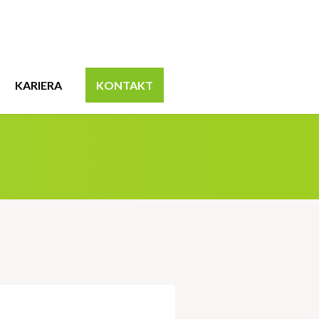
KARIERA
KONTAKT
biurowego Clariant Poland Sp. z o.o.