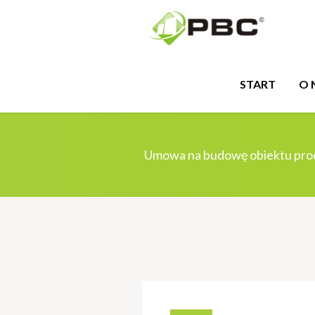
START
O 
Umowa na budowę obiektu produ