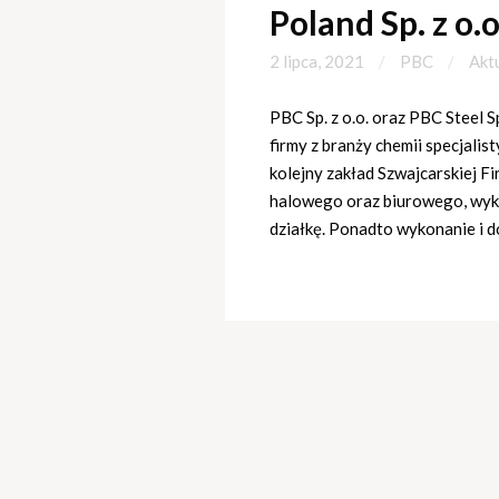
Poland Sp. z o.o
2 lipca, 2021
PBC
Akt
PBC Sp. z o.o. oraz PBC Steel 
firmy z branży chemii specjali
kolejny zakład Szwajcarskiej Fi
halowego oraz biurowego, wyko
działkę. Ponadto wykonanie i d