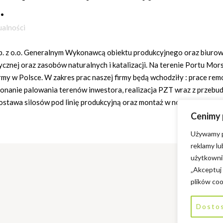
.
ualności
Sp. z o.o. Generalnym Wykonawcą obiektu produkcyjnego oraz biurow
stycznej oraz zasobów naturalnych i katalizacji. Na terenie Portu M
rmy w Polsce. W zakres prac naszej firmy będą wchodziły : prace rem
nanie palowania terenów inwestora, realizacja PZT wraz z przebu
ostawa silosów pod linię produkcyjną oraz montaż w nowej hali.
Cenimy
Używamy pl
reklamy l
użytkownik
„Akceptuj
plików coo
Dosto