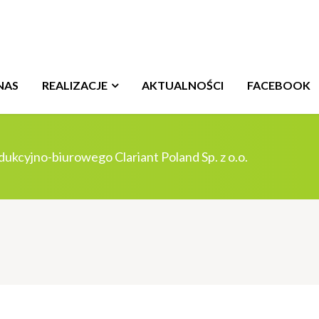
NAS
REALIZACJE
AKTUALNOŚCI
FACEBOOK
kcyjno-biurowego Clariant Poland Sp. z o.o.
Start
Aktualności
Umowa na budowę obiektu produkcyjno-