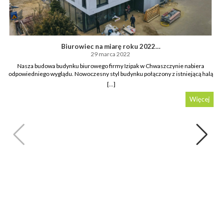
Biurowiec na miarę roku 2022…
29 marca 2022
Nasza budowa budynku biurowego firmy Izipak w Chwaszczynie nabiera
odpowiedniego wyglądu. Nowoczesny styl budynku połączony z istniejącą halą
daje perfekcyjny efekt. Jak wam się podoba?
[...]
#pbc#pbcbudownictwo#pbcsteel#budowa#izipak#chwaszczyno#biuro#biurow
iec#hala#elewacja
Więcej