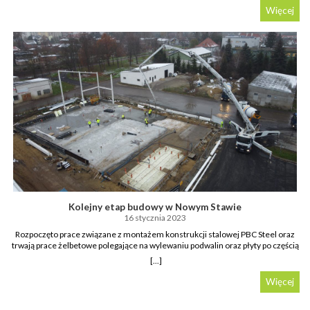
torów kartingowych w Polsce!…Tory E1GOKART to przede wszystkim
Więcej
mnóstwo przestrzeni, dbałość o najdrobniejsze szczegóły, nowatorskie
podejście oraz misja do propagowania motor sportu w Polsce i zagranicą.
Zróżnicowane specyfikacje torów gwarantują ogrom emocji i rozwój
kierowców. Tory są przygotowane w standardzie, który pozwala na
organizowanie światowych zawodów kartingowych, a obsługiwane są przez
najnowocześniejsze i najbezpieczniejsze technologie.
Kolejny etap budowy w Nowym Stawie
16 stycznia 2023
Rozpoczęto prace związane z montażem konstrukcji stalowej PBC Steel oraz
trwają prace żelbetowe polegające na wylewaniu podwalin oraz płyty po częścią
socjalną.
[...]
Więcej