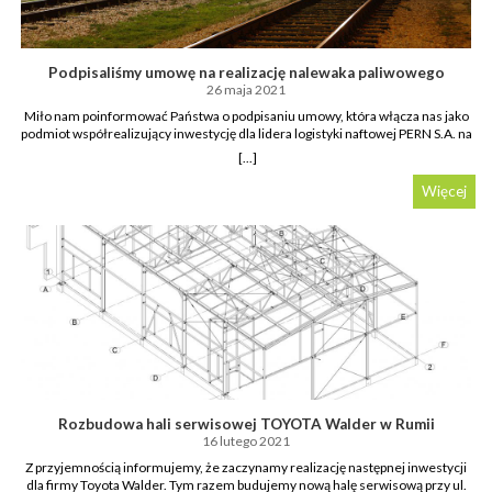
Podpisaliśmy umowę na realizację nalewaka paliwowego
26 maja 2021
Miło nam poinformować Państwa o podpisaniu umowy, która włącza nas jako
podmiot współrealizujący inwestycję dla lidera logistyki naftowej PERN S.A. na
terenie 21Bazy Paliw w Dębogórzu. Do głównych zadań naszej firmy będą
[...]
należeć :– prefabrykacja oraz budowa nalewaka ramowego– prefabrykacja oraz
montaż zadaszenia i osłon przeciwsłonecznych nad stanowiskami nadlewu
Więcej
odgórnego– dostawa oraz montaż zaplecza sterowni– prefabrykacja oraz
montaż elementów nalewaka Nasze prace są elementami strategicznymi dla
całego kontraktu, dlatego pragniemy podziękować za zaufanie oraz życzyć
sobie powodzenia 🙂 Więcej informacji na ten temat możecie Państwo
przeczytać w artykule na stronie PERN
S.A.http://biuroprasowe.pern.pl/121264-pern-tworzymy-paliwowy-h…
Rozbudowa hali serwisowej TOYOTA Walder w Rumii
16 lutego 2021
Z przyjemnością informujemy, że zaczynamy realizację następnej inwestycji
dla firmy Toyota Walder. Tym razem budujemy nową halę serwisową przy ul.