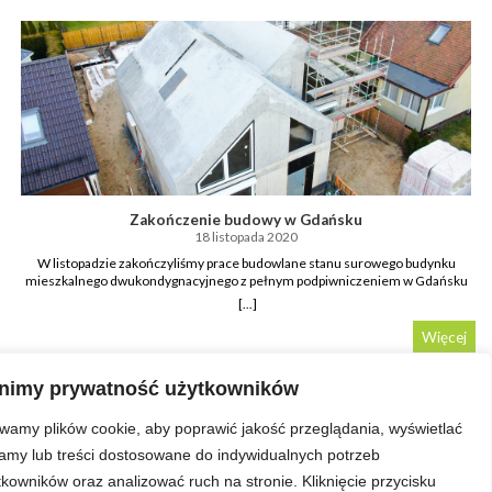
Zakończenie budowy w Gdańsku
18 listopada 2020
W listopadzie zakończyliśmy prace budowlane stanu surowego budynku
mieszkalnego dwukondygnacyjnego z pełnym podpiwniczeniem w Gdańsku
przy ul. Górniczej. Mimo małej powierzchni działki i bliskiego sąsiedztwa
[...]
budynków mieszkalnych wykonaliśmy skomplikowane prace ziemne w
zabezpieczonym wykopie. Bardzo dużym wyzwaniem było wykonanie
Więcej
żelbetowego dachu dwuspadowego o kącie nachylenia połaci bliskim 45 stopni.
Użyty system stropowy używa się głównie w konstrukcjach mostów, w
budynku mieszkalnym został wykorzystany po raz pierwszy w historii firmy
nimy prywatność użytkowników
DOKA Polska.
wamy plików cookie, aby poprawić jakość przeglądania, wyświetlać
lamy lub treści dostosowane do indywidualnych potrzeb
tkowników oraz analizować ruch na stronie. Kliknięcie przycisku