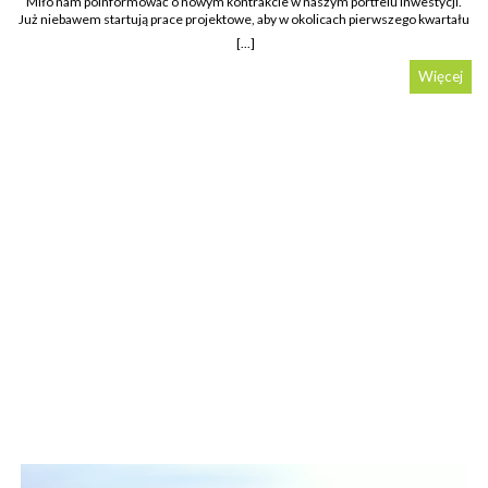
Miło nam poinformować o nowym kontrakcie w naszym portfelu inwestycji.
Już niebawem startują prace projektowe, aby w okolicach pierwszego kwartału
2022 wbić przysłowiową łopatę na placu budowy.
[...]
Więcej