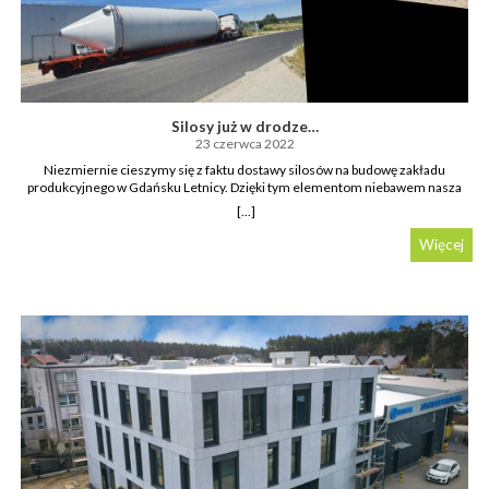
Silosy już w drodze…
23 czerwca 2022
Niezmiernie cieszymy się z faktu dostawy silosów na budowę zakładu
produkcyjnego w Gdańsku Letnicy. Dzięki tym elementom niebawem nasza
budowa osiągnie najwyższy punkt spośród obiektów sąsiadujących.
[...]
Więcej