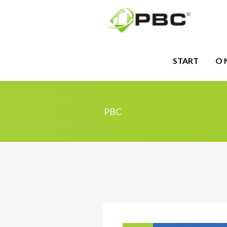
START
O 
PBC