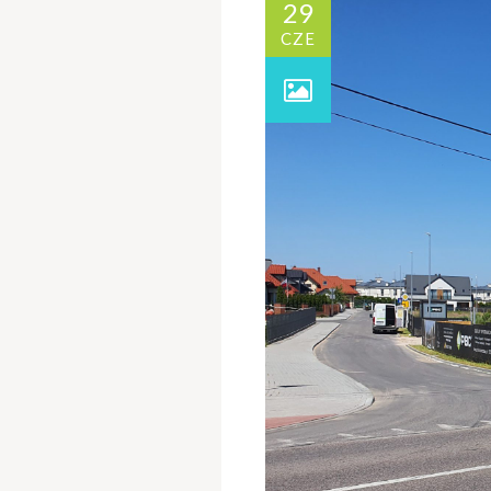
29
CZE