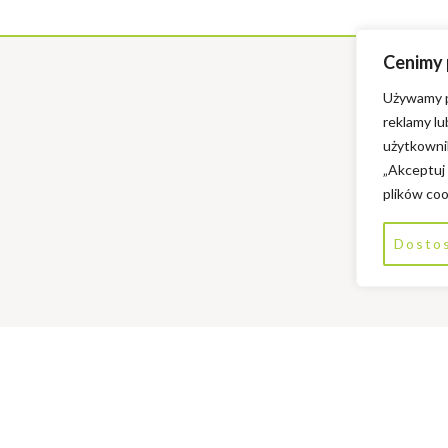
Cenimy
Używamy pl
reklamy l
użytkownik
„Akceptuj
plików coo
Dosto