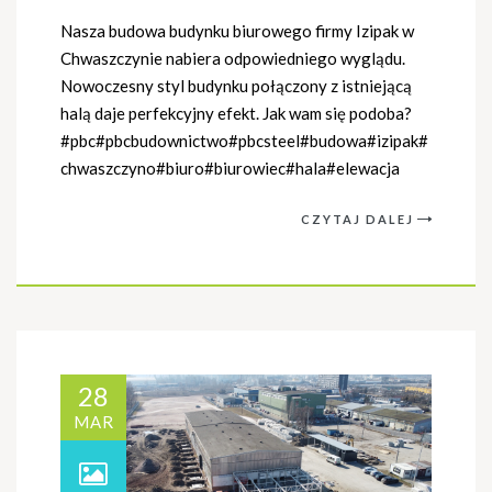
Nasza budowa budynku biurowego firmy Izipak w
Chwaszczynie nabiera odpowiedniego wyglądu.
Nowoczesny styl budynku połączony z istniejącą
halą daje perfekcyjny efekt. Jak wam się podoba?
#pbc#pbcbudownictwo#pbcsteel#budowa#izipak#
chwaszczyno#biuro#biurowiec#hala#elewacja
CZYTAJ DALEJ
28
MAR