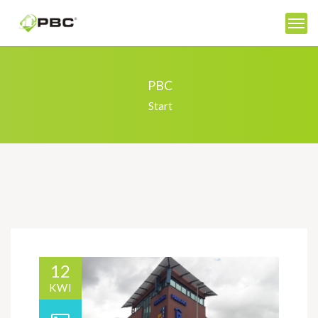
PBC
Start
12
KWI