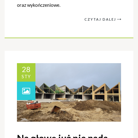
oraz wykończeniowe.
CZYTAJ DALEJ
28
STY
Na głowę już nie pada…