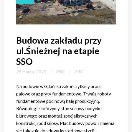
Budowa zakładu przy
ul.Śnieżnej na etapie
SSO
28 marca, 2022
PBC
PBC
Na budowie w Gdańsku zakończyliśmy prace
palowe oraz płyty fundamentowe. Trwają roboty
fundamentowe pod nową halę produkcyjną.
Równolegle kończymy stan surowy budynku
biurowego oraz montaż specjalistycznych
konstrukcji pod silosy. Plac budowy powoli zmienia
się i ukazuje docelowy kształt inwestycji.