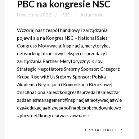
PBC na kongresie NSC
8 kwietnia, 2022
PBC
Aktualności
Wczoraj nasz zespół handlowy i zarządzania
pojawił się na Kongres NSC – National Sales
Congress Motywacja, inspiracja, merytoryka,
networking biznesowy i eksperci sprzedaży i
zarządzania Partner Merytoryczny: Kirov
Strategic Negotiators Srebrny Sponsor: Grzegorz
Krupa Rise with UsSrebrny Sponsor: Polska
Akademia Negocjacji i Komunikacji Biznesowej
#nsc#nationalsales#kongres#sprzedaż#sales#zar
ządzanie#management#inspiracja#motywacja#wie
dza#edukacja#biznes#polin#pbc#pbcbudownictwo
#pbcsteel#kongres#warszawa#nsc
CZYTAJ DALEJ