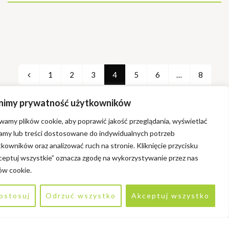
1
2
3
4
5
6
…
8
nimy prywatność użytkowników
wamy plików cookie, aby poprawić jakość przeglądania, wyświetlać
lamy lub treści dostosowane do indywidualnych potrzeb
kowników oraz analizować ruch na stronie. Kliknięcie przycisku
ceptuj wszystkie” oznacza zgodę na wykorzystywanie przez nas
ów cookie.
ostosuj
Odrzuć wszystko
Akceptuj wszystko