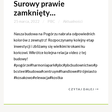
Surowy prawie
zamknięty…
25 marca, 2022
PBC
Aktualności
Nasza budowa na Pogórzu nabrała odpowiednich
kolorów z zewnątrz! Rozpoczynamy kolejny etap
inwestycji i zbliżamy się wielkimi krokami ku
końcowi. Wkrótce kolejna relacja video z tej
budowy!
#pogórze#harmoniapark#pbc#pbcbudownictwo#p
bcsteel#budowa#centruym#handlowe#trójmiasto
#kosakowo#elewacja#kostka
CZYTAJ DALEJ