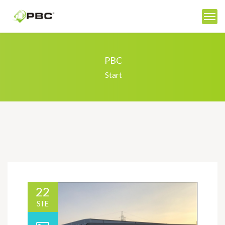
PBC
Start
22
SIE