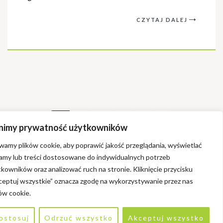
CZYTAJ DALEJ
1
2
3
…
8
nimy prywatność użytkowników
wamy plików cookie, aby poprawić jakość przeglądania, wyświetlać
lamy lub treści dostosowane do indywidualnych potrzeb
kowników oraz analizować ruch na stronie. Kliknięcie przycisku
ceptuj wszystkie” oznacza zgodę na wykorzystywanie przez nas
ów cookie.
ostosuj
Odrzuć wszystko
Akceptuj wszystko